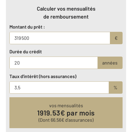
Calculer vos mensualités
de remboursement
Montant du prêt :
€
Durée du crédit
années
Taux d'intérêt (hors assurances)
%
vos mensualités
1919.53
€ par mois
(Dont
66.56
€ d’assurances)