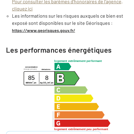
Pour consulter les barèmes d'honoraires de l'agence,
cliquez ici
Les informations sur les risques auxquels ce bien est
exposé sont disponibles sur le site Géorisques :
https://www.georisques.gouv.fr/
Les performances énergétiques
logement extrêmement performant
consommation
(énergie primaire)
émissions
85
8
2
2
kWh/m
.an
kg CO
/m
.an
2
logement extrêmement peu performant