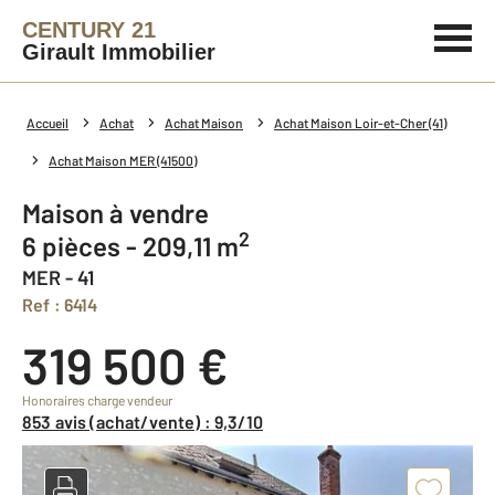
CENTURY 21
Girault Immobilier
Accueil
Achat
Achat Maison
Achat Maison Loir-et-Cher (41)
Achat Maison MER (41500)
Maison à vendre
2
6 pièces - 209,11 m
MER - 41
Ref : 6414
319 500 €
Honoraires charge vendeur
853 avis (achat/vente) : 9,3/10