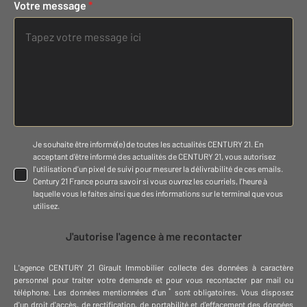
Votre message
*
Je souhaite être informé(e) de toutes les actualités CENTURY 21. En
acceptant d'être informé des actualités de CENTURY 21, vous autorisez
l'utilisation d'un pixel de suivi pour mesurer la délivrabilité de ces emails.
Century 21 France pourra savoir si vous ouvrez les courriels, l'heure à
laquelle vous le faites ainsi que des informations sur le terminal que vous
utilisez.
J'autorise l'agence à me recontacter
L'agence
CENTURY 21 Girault Immobilier
collecte des données à caractère
personnel
pour traiter votre demande et pour vous recontacter par mail ou
*
téléphone
.
Les données mentionnées d'un
sont obligatoires. Vous disposez
d'un droit d'accès, de rectification, de portabilité et d'effacement des données