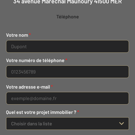
34 avenue Maréchal Maunoury 41500 MER
Téléphone
Votre nom
*
Votre numéro de téléphone
*
Votre adresse e-mail
*
Quel est votre projet immobilier ?
*
Choisir dans la liste